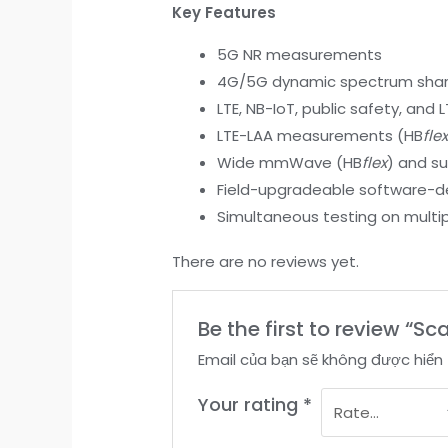
Key Features
5G NR measurements
4G/5G dynamic spectrum shari
LTE, NB-IoT, public safety, an
LTE-LAA measurements (HB
fle
Wide mmWave (HB
flex
) and s
Field-upgradeable software-de
Simultaneous testing on multi
There are no reviews yet.
Be the first to review “Sc
Email của bạn sẽ không được hiển 
Your rating
*