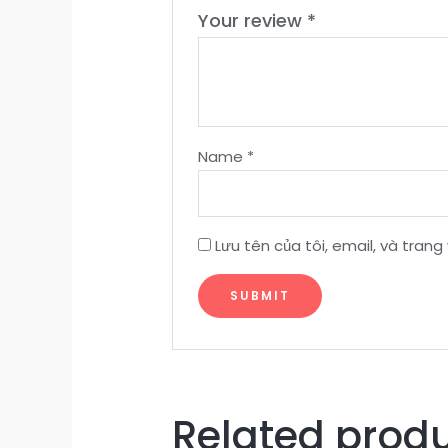
Your review
*
Name
*
Lưu tên của tôi, email, và trang
Related prod