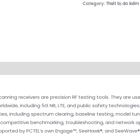
Category:
Thiết bị đo kiểm
canning receivers are precision RF testing tools. They are us
ldwide, including 5G NR, LTE, and public safety technologie
ties, including spectrum clearing, baseline testing, model tu
competitive benchmarking, troubleshooting, and network opt
supported by PCTEL’s own Engage™, SeeHawk®, and SeeWave® 