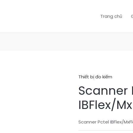
Trang chủ
G
Thiết bị đo kiểm
Scanner 
IBFlex/Mx
Scanner Pctel IBFlex/MxF