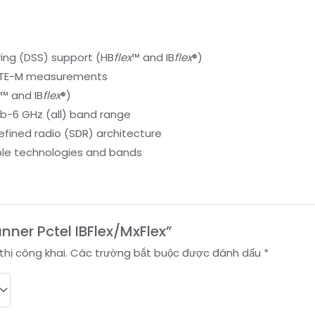
ng (DSS) support (HB
flex
™ and IB
flex
®)
d LTE-M measurements
x
™ and IB
flex
®)
ub-6 GHz (all) band range
fined radio (SDR) architecture
ple technologies and bands
anner Pctel IBFlex/MxFlex”
thị công khai.
Các trường bắt buộc được đánh dấu
*