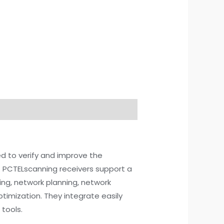
ed to verify and improve the
s. PCTELscanning receivers support a
ning, network planning, network
imization. They integrate easily
tools.