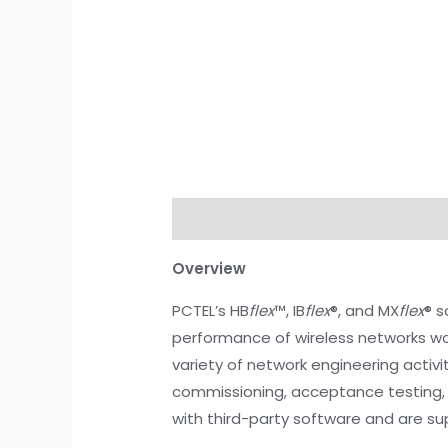
Description
Reviews (0)
Overview
PCTEL’s HB
flex
™, IB
flex
®, and MX
flex
® s
performance of wireless networks wor
variety of network engineering activi
commissioning, acceptance testing, 
with third-party software and are 