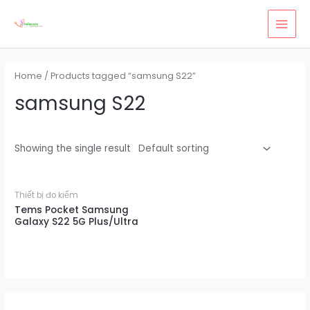
Skip
MAI
to
MEN
content
Home
/ Products tagged “samsung S22”
samsung S22
Showing the single result
Thiết bị đo kiểm
Tems Pocket Samsung
Galaxy S22 5G Plus/Ultra