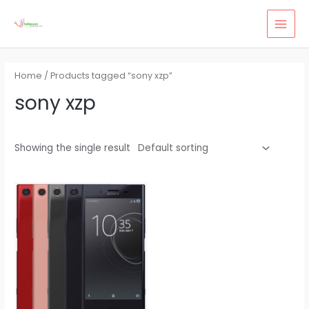
Skip
MAI
to
MEN
content
Home
/ Products tagged “sony xzp”
sony xzp
Showing the single result