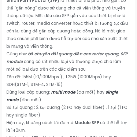
Small Form Factor (SFP)
là 1 thiết bị thu phát nhỏ gọn, có
thể “gắn nóng” được sử dụng cho cả viễn thông và truyền
thông dữ liệu. Một đầu của SFP gắn vào các thiết bị như là
switch, router, media converter hoặc thiết bị tương tự; đầu
còn lại dùng để gắn cáp quang hoặc đồng. Nó là một giao
thức chuẩn phổ biến được hỗ trợ bởi các nhà sản xuất thiết
bị mạng và viễn thông.
Cũng như
bộ chuyển đổi quang điện converter quang
,
SFP
module
cũng có rất nhiều loại và thường được chia làm
một số loại dựa trên các đặc điểm sau:
Tốc độ: 155M (10/100Mbps ) , 1.25G (1000Mbps) hay
SDH(STM-1, STM-4, STM-16)
Dùng loại cáp quang:
multi mode
(đa mốt) hay
single
mode
(đơn mốt)
Số sợi quang : 2 sợi quang (2 FO hay dual fiber) , 1 sợi (1 FO
hay single fiber)
Hiện nay, khoảng cách tối đa mà
Module SFP
có thể hỗ trợ
là 140Km.