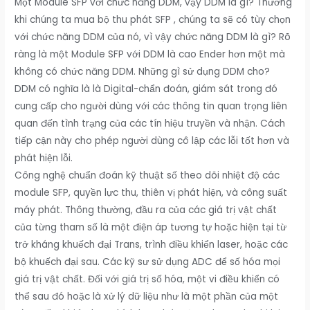
Một Module SFP với chức năng DDM, vậy DDM là gì? Thường
khi chúng ta mua bộ thu phát SFP , chúng ta sẽ có tùy chọn
với chức năng DDM của nó, vì vậy chức năng DDM là gì? Rõ
ràng là một Module SFP với DDM là cao Ender hơn một mà
không có chức năng DDM. Những gì sử dụng DDM cho?
DDM có nghĩa là là Digital-chẩn đoán, giám sát trong đó
cung cấp cho người dùng với các thông tin quan trọng liên
quan đến tình trạng của các tín hiệu truyền và nhận. Cách
tiếp cận này cho phép người dùng cô lập các lỗi tốt hơn và
phát hiện lỗi.
Công nghệ chuẩn đoán kỹ thuật số theo dõi nhiệt độ các
module SFP, quyền lực thu, thiên vị phát hiện, và công suất
máy phát. Thông thường, đầu ra của các giá trị vật chất
của từng tham số là một điện áp tương tự hoặc hiện tại từ
trở kháng khuếch đại Trans, trình điều khiển laser, hoặc các
bộ khuếch đại sau. Các kỹ sư sử dụng ADC để số hóa mọi
giá trị vật chất. Đối với giá trị số hóa, một vi điều khiển có
thể sau đó hoặc là xử lý dữ liệu như là một phần của một