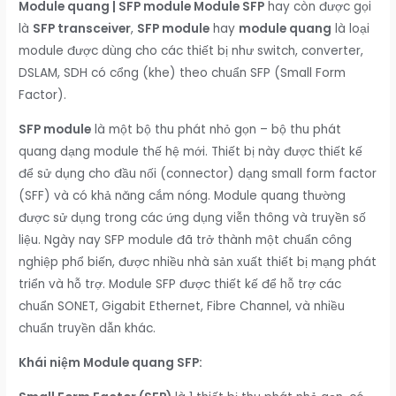
Module quang | SFP module Module SFP
hay còn được gọi
là
SFP transceiver
,
SFP module
hay
module quang
là loại
module được dùng cho các thiết bị như switch, converter,
DSLAM, SDH có cổng (khe) theo chuẩn SFP (Small Form
Factor).
SFP module
là một bộ thu phát nhỏ gọn – bộ thu phát
quang dạng module thế hệ mới. Thiết bị này được thiết kế
để sử dụng cho đầu nối (connector) dạng small form factor
(SFF) và có khả năng cắm nóng. Module quang thường
được sử dụng trong các ứng dụng viễn thông và truyền số
liệu. Ngày nay SFP module đã trở thành một chuẩn công
nghiệp phổ biến, được nhiều nhà sản xuất thiết bị mạng phát
triển và hỗ trợ. Module SFP được thiết kế để hỗ trợ các
chuẩn SONET, Gigabit Ethernet, Fibre Channel, và nhiều
chuẩn truyền dẫn khác.
Khái niệm Module quang SFP: